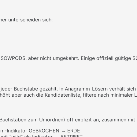
er unterscheiden sich:
SOWPODS, aber nicht umgekehrt. Einige offiziell gültige 
als jeder Buchstabe gezählt. In Anagramm-Lösern verhält sic
öht aber auch die Kandidatenliste, filtere nach minimaler
e Buchstaben zum Umordnen) oft explizit an, zusammen mit
ramm-Indikator GEBROCHEN → ERDE
 mit “wild” als Indikator → BETRIFFT