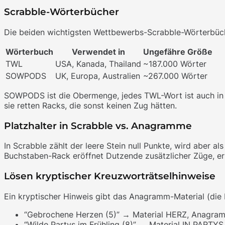
Scrabble-Wörterbücher
Die beiden wichtigsten Wettbewerbs-Scrabble-Wörterbüch
Wörterbuch
Verwendet in
Ungefähre Größe
TWL
USA, Kanada, Thailand
~187.000 Wörter
SOWPODS
UK, Europa, Australien
~267.000 Wörter
SOWPODS ist die Obermenge, jedes TWL-Wort ist auch in 
sie retten Racks, die sonst keinen Zug hätten.
Platzhalter in Scrabble vs. Anagramme
In Scrabble zählt der leere Stein null Punkte, wird aber 
Buchstaben-Rack eröffnet Dutzende zusätzlicher Züge, erh
Lösen kryptischer Kreuzworträtselhinweise
Ein kryptischer Hinweis gibt das Anagramm-Material (di
“Gebrochene Herzen (5)” → Material HERZ, Anag
“Wilde Partys im Frühling (8)” → Material IN PARTYS