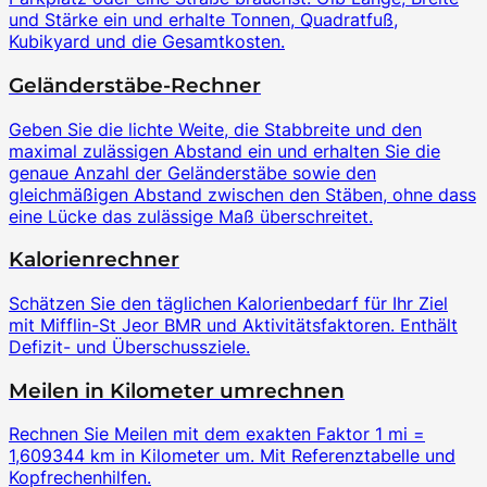
und Stärke ein und erhalte Tonnen, Quadratfuß,
Kubikyard und die Gesamtkosten.
Geländerstäbe-Rechner
Geben Sie die lichte Weite, die Stabbreite und den
maximal zulässigen Abstand ein und erhalten Sie die
genaue Anzahl der Geländerstäbe sowie den
gleichmäßigen Abstand zwischen den Stäben, ohne dass
eine Lücke das zulässige Maß überschreitet.
Kalorienrechner
Schätzen Sie den täglichen Kalorienbedarf für Ihr Ziel
mit Mifflin-St Jeor BMR und Aktivitätsfaktoren. Enthält
Defizit- und Überschussziele.
Meilen in Kilometer umrechnen
Rechnen Sie Meilen mit dem exakten Faktor 1 mi =
1,609344 km in Kilometer um. Mit Referenztabelle und
Kopfrechenhilfen.