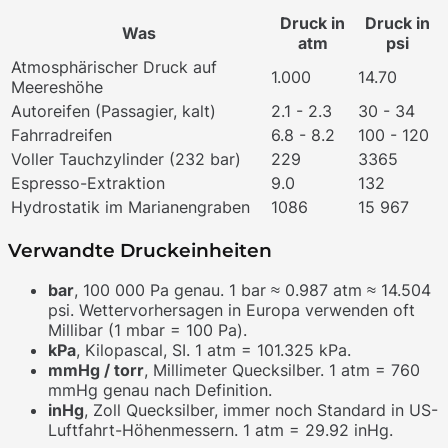
Druck in
Druck in
Was
atm
psi
Atmosphärischer Druck auf
1.000
14.70
Meereshöhe
Autoreifen (Passagier, kalt)
2.1 - 2.3
30 - 34
Fahrradreifen
6.8 - 8.2
100 - 120
Voller Tauchzylinder (232 bar)
229
3365
Espresso-Extraktion
9.0
132
Hydrostatik im Marianengraben
1086
15 967
Verwandte Druckeinheiten
bar
, 100 000 Pa genau. 1 bar ≈ 0.987 atm ≈ 14.504
psi. Wettervorhersagen in Europa verwenden oft
Millibar (1 mbar = 100 Pa).
kPa
, Kilopascal, SI. 1 atm = 101.325 kPa.
mmHg / torr
, Millimeter Quecksilber. 1 atm = 760
mmHg genau nach Definition.
inHg
, Zoll Quecksilber, immer noch Standard in US-
Luftfahrt-Höhenmessern. 1 atm = 29.92 inHg.