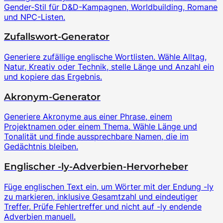
Gender-Stil für D&D-Kampagnen, Worldbuilding, Romane
und NPC-Listen.
Zufallswort-Generator
Generiere zufällige englische Wortlisten. Wähle Alltag,
Natur, Kreativ oder Technik, stelle Länge und Anzahl ein
und kopiere das Ergebnis.
Akronym-Generator
Generiere Akronyme aus einer Phrase, einem
Projektnamen oder einem Thema. Wähle Länge und
Tonalität und finde aussprechbare Namen, die im
Gedächtnis bleiben.
Englischer -ly-Adverbien-Hervorheber
Füge englischen Text ein, um Wörter mit der Endung -ly
zu markieren, inklusive Gesamtzahl und eindeutiger
Treffer. Prüfe Fehlertreffer und nicht auf -ly endende
Adverbien manuell.