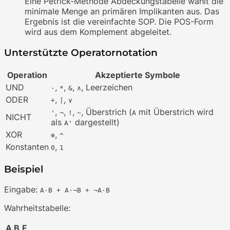
Eine Petrick-Methode Abdeckungstabelle wählt die
minimale Menge an primären Implikanten aus. Das
Ergebnis ist die vereinfachte SOP. Die POS-Form
wird aus dem Komplement abgeleitet.
Unterstützte Operatornotation
Operation
Akzeptierte Symbole
UND
,
,
,
, Leerzeichen
·
*
&
∧
ODER
,
,
+
|
∨
,
,
,
, Überstrich (
mit Überstrich wird
'
¬
!
~
A
NICHT
als
dargestellt)
A'
XOR
,
⊕
^
Konstanten
,
0
1
Beispiel
Eingabe:
A·B + A·¬B + ¬A·B
Wahrheitstabelle:
A
B
F