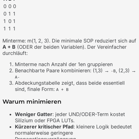
0
0
0
0
1
1
1
0
1
1
1
1
Minterme: m(1, 2, 3). Die minimale SOP reduziert sich auf
A + B
(ODER der beiden Variablen). Der Vereinfacher
durchläuft:
Minterme nach Anzahl der 1en gruppieren
Benachbarte Paare kombinieren: (1,3) →
, (2,3) →
-B
A-
Abdeckungstabelle zeigt, dass beide essentiell
sind, finale Form:
A + B
Warum minimieren
Weniger Gatter
: jeder UND/ODER-Term kostet
Silizium oder FPGA LUTs.
Kürzerer kritischer Pfad
: kleinere Logik bedeutet
normalerweise geringere
Propagationsverzögerung.