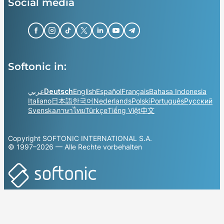
Social media
Softonic in:
عربي
Deutsch
English
Español
Français
Bahasa Indonesia
Italiano
日本語
한국어
Nederlands
Polski
Português
Русский
Svenska
ภาษาไทย
Türkçe
Tiếng Việt
中文
Copyright SOFTONIC INTERNATIONAL S.A.
© 1997–2026 — Alle Rechte vorbehalten