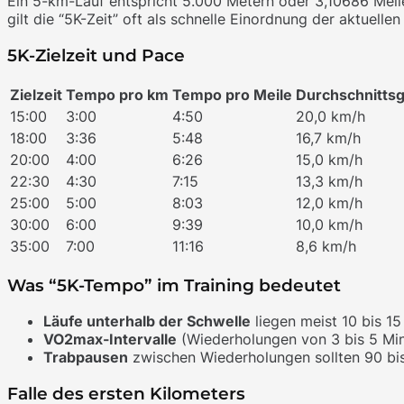
Ein 5-km-Lauf entspricht 5.000 Metern oder 3,10686 Meile
gilt die “5K-Zeit” oft als schnelle Einordnung der aktuelle
5K-Zielzeit und Pace
Zielzeit
Tempo pro km
Tempo pro Meile
Durchschnittsg
15:00
3:00
4:50
20,0 km/h
18:00
3:36
5:48
16,7 km/h
20:00
4:00
6:26
15,0 km/h
22:30
4:30
7:15
13,3 km/h
25:00
5:00
8:03
12,0 km/h
30:00
6:00
9:39
10,0 km/h
35:00
7:00
11:16
8,6 km/h
Was “5K-Tempo” im Training bedeutet
Läufe unterhalb der Schwelle
liegen meist 10 bis 1
VO2max-Intervalle
(Wiederholungen von 3 bis 5 Min
Trabpausen
zwischen Wiederholungen sollten 90 bi
Falle des ersten Kilometers