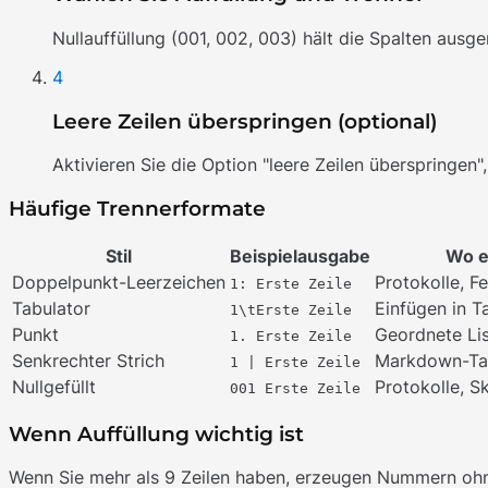
Nullauffüllung (001, 002, 003) hält die Spalten ausg
4
Leere Zeilen überspringen (optional)
Aktivieren Sie die Option "leere Zeilen überspringen
Häufige Trennerformate
Stil
Beispielausgabe
Wo e
Doppelpunkt-Leerzeichen
Protokolle, F
1: Erste Zeile
Tabulator
Einfügen in T
1\tErste Zeile
Punkt
Geordnete Li
1. Erste Zeile
Senkrechter Strich
Markdown-Ta
1 | Erste Zeile
Nullgefüllt
Protokolle, S
001 Erste Zeile
Wenn Auffüllung wichtig ist
Wenn Sie mehr als 9 Zeilen haben, erzeugen Nummern ohne A