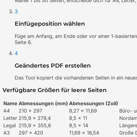
Wähle 1 bis 50 Seiten, entscheide dich für A4, Lette
3
Einfügeposition wählen
Füge am Anfang, am Ende oder vor einer 1-basierten 
Seite 6.
4
Geändertes PDF erstellen
Das Tool kopiert die vorhandenen Seiten in ein neues 
Verfügbare Größen für leere Seiten
Name
Abmessungen (mm)
Abmessungen (Zoll)
A4
210 x 297
8,27 x 11,69
Büro- 
Letter
215,9 x 279,4
8,5 x 11
Nordam
Legal
215,9 x 355,6
8,5 x 14
Längere
A3
297 x 420
11,69 x 16,54
Große D