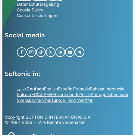
Datenschutzregelung
Cookie Policy
Cookie-Einstellungen
Social media
Softonic in:
عربي
Deutsch
English
Español
Français
Bahasa Indonesia
Italiano
日本語
한국어
Nederlands
Polski
Português
Русский
Svenska
ภาษาไทย
Türkçe
Tiếng Việt
中文
Copyright SOFTONIC INTERNATIONAL S.A.
© 1997–2026 — Alle Rechte vorbehalten