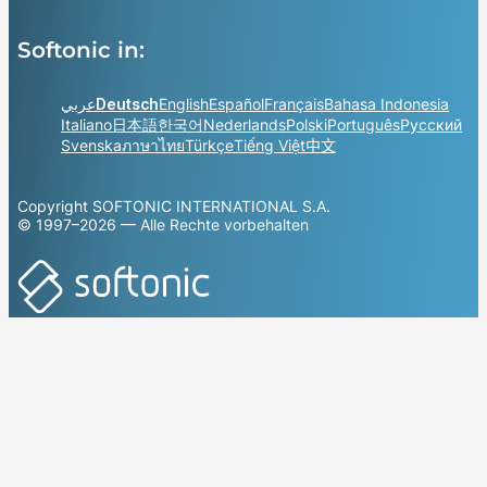
Softonic in:
عربي
Deutsch
English
Español
Français
Bahasa Indonesia
Italiano
日本語
한국어
Nederlands
Polski
Português
Русский
Svenska
ภาษาไทย
Türkçe
Tiếng Việt
中文
Copyright SOFTONIC INTERNATIONAL S.A.
© 1997–2026 — Alle Rechte vorbehalten