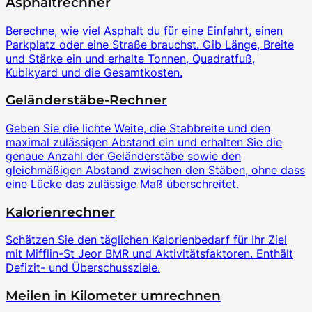
Asphaltrechner
Berechne, wie viel Asphalt du für eine Einfahrt, einen
Parkplatz oder eine Straße brauchst. Gib Länge, Breite
und Stärke ein und erhalte Tonnen, Quadratfuß,
Kubikyard und die Gesamtkosten.
Geländerstäbe-Rechner
Geben Sie die lichte Weite, die Stabbreite und den
maximal zulässigen Abstand ein und erhalten Sie die
genaue Anzahl der Geländerstäbe sowie den
gleichmäßigen Abstand zwischen den Stäben, ohne dass
eine Lücke das zulässige Maß überschreitet.
Kalorienrechner
Schätzen Sie den täglichen Kalorienbedarf für Ihr Ziel
mit Mifflin-St Jeor BMR und Aktivitätsfaktoren. Enthält
Defizit- und Überschussziele.
Meilen in Kilometer umrechnen