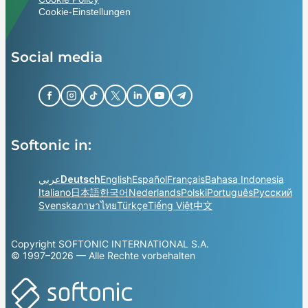
Cookie-Einstellungen
Social media
Softonic in:
عربي
Deutsch
English
Español
Français
Bahasa Indonesia
Italiano
日本語
한국어
Nederlands
Polski
Português
Русский
Svenska
ภาษาไทย
Türkçe
Tiếng Việt
中文
Copyright SOFTONIC INTERNATIONAL S.A.
© 1997–2026 — Alle Rechte vorbehalten