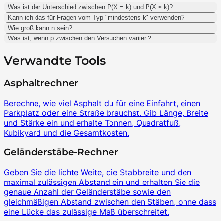
Was ist der Unterschied zwischen P(X = k) und P(X ≤ k)?
Kann ich das für Fragen vom Typ "mindestens k" verwenden?
Wie groß kann n sein?
Was ist, wenn p zwischen den Versuchen variiert?
Verwandte Tools
Asphaltrechner
Berechne, wie viel Asphalt du für eine Einfahrt, einen
Parkplatz oder eine Straße brauchst. Gib Länge, Breite
und Stärke ein und erhalte Tonnen, Quadratfuß,
Kubikyard und die Gesamtkosten.
Geländerstäbe-Rechner
Geben Sie die lichte Weite, die Stabbreite und den
maximal zulässigen Abstand ein und erhalten Sie die
genaue Anzahl der Geländerstäbe sowie den
gleichmäßigen Abstand zwischen den Stäben, ohne dass
eine Lücke das zulässige Maß überschreitet.