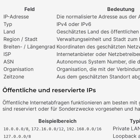
Feld
Bedeutung
IP-Adresse
Die normalisierte Adresse aus der
Typ
IPv4 oder IPv6
Land
Geschätztes Land des öffentliche
Region / Stadt
Verwaltungseinheit und Stadt zum
Breiten- / Längengrad
Koordinaten des geschätzten Netz
ISP
Internetanbieter oder Netzbetreibe
ASN
Autonomous System Number, die d
Organisation
Organisation, die mit der Verbindun
Zeitzone
Aus dem geschätzten Standort abg
Öffentliche und reservierte IPs
Öffentliche Internetabfragen funktionieren am besten mit
sind reserviert oder für Sonderzwecke vorgesehen und hab
Beispielbereich
Typ
,
,
Private LA
10.0.0.0/8
172.16.0.0/12
192.168.0.0/16
Loopback a
127.0.0.0/8