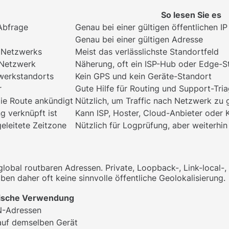
So lesen Sie es
 Abfrage
Genau bei einer gültigen öffentlichen IP
Genau bei einer gültigen Adresse
n Netzwerks
Meist das verlässlichste Standortfeld
 Netzwerk
Näherung, oft ein ISP-Hub oder Edge-S
werkstandorts
Kein GPS und kein Geräte-Standort
r
Gute Hilfe für Routing und Support-Tri
ie Route ankündigt
Nützlich, um Traffic nach Netzwerk zu 
g verknüpft ist
Kann ISP, Hoster, Cloud-Anbieter oder 
eleitete Zeitzone
Nützlich für Logprüfung, aber weiterhi
 global routbaren Adressen. Private, Loopback-, Link-loca
en daher oft keine sinnvolle öffentliche Geolokalisierung.
ische Verwendung
N-Adressen
uf demselben Gerät