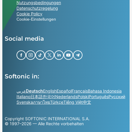
Nutzungsbedingungen
Datenschutzregelung
Cookie Policy
Cookie-Einstellungen
Social media
Softonic in:
عربي
Deutsch
English
Español
Français
Bahasa Indonesia
Italiano
日本語
한국어
Nederlands
Polski
Português
Русский
Svenska
ภาษาไทย
Türkçe
Tiếng Việt
中文
Copyright SOFTONIC INTERNATIONAL S.A.
© 1997–2026 — Alle Rechte vorbehalten