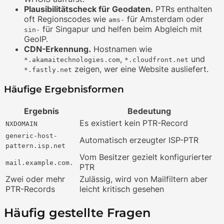
Plausibilitätscheck für Geodaten.
PTRs enthalten
oft Regionscodes wie
für Amsterdam oder
ams-
für Singapur und helfen beim Abgleich mit
sin-
GeoIP.
CDN-Erkennung.
Hostnamen wie
,
und
*.akamaitechnologies.com
*.cloudfront.net
zeigen, wer eine Website ausliefert.
*.fastly.net
Häufige Ergebnisformen
Ergebnis
Bedeutung
Es existiert kein PTR-Record
NXDOMAIN
generic-host-
Automatisch erzeugter ISP-PTR
pattern.isp.net
Vom Besitzer gezielt konfigurierter
mail.example.com.
PTR
Zwei oder mehr
Zulässig, wird von Mailfiltern aber
PTR-Records
leicht kritisch gesehen
Häufig gestellte Fragen