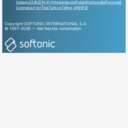
Italiano
日本語
한국어
Nederlands
Polski
Português
Русский
Svenska
ภาษาไทย
Türkçe
Tiếng Việt
中文
Copyright SOFTONIC INTERNATIONAL S.A.
© 1997–2026 — Alle Rechte vorbehalten