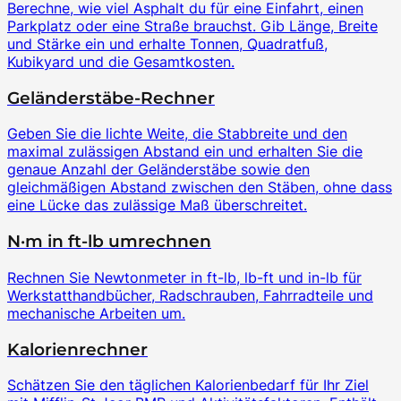
Berechne, wie viel Asphalt du für eine Einfahrt, einen
Parkplatz oder eine Straße brauchst. Gib Länge, Breite
und Stärke ein und erhalte Tonnen, Quadratfuß,
Kubikyard und die Gesamtkosten.
Geländerstäbe-Rechner
Geben Sie die lichte Weite, die Stabbreite und den
maximal zulässigen Abstand ein und erhalten Sie die
genaue Anzahl der Geländerstäbe sowie den
gleichmäßigen Abstand zwischen den Stäben, ohne dass
eine Lücke das zulässige Maß überschreitet.
N·m in ft-lb umrechnen
Rechnen Sie Newtonmeter in ft-lb, lb-ft und in-lb für
Werkstatthandbücher, Radschrauben, Fahrradteile und
mechanische Arbeiten um.
Kalorienrechner
Schätzen Sie den täglichen Kalorienbedarf für Ihr Ziel