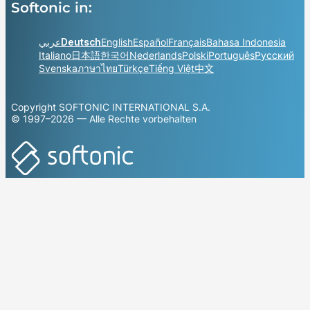
Softonic in:
عربي
Deutsch
English
Español
Français
Bahasa Indonesia
Italiano
日本語
한국어
Nederlands
Polski
Português
Русский
Svenska
ภาษาไทย
Türkçe
Tiếng Việt
中文
Copyright SOFTONIC INTERNATIONAL S.A.
© 1997–2026 — Alle Rechte vorbehalten