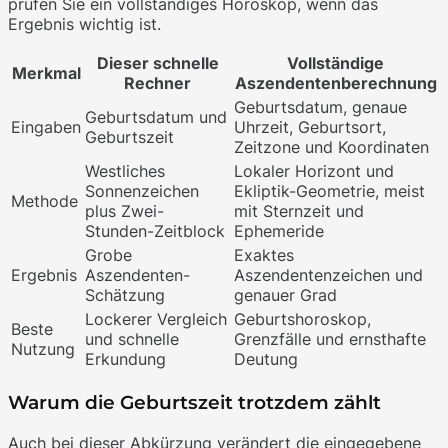
prüfen Sie ein vollständiges Horoskop, wenn das
Ergebnis wichtig ist.
Dieser schnelle
Vollständige
Merkmal
Rechner
Aszendentenberechnung
Geburtsdatum, genaue
Geburtsdatum und
Eingaben
Uhrzeit, Geburtsort,
Geburtszeit
Zeitzone und Koordinaten
Westliches
Lokaler Horizont und
Sonnenzeichen
Ekliptik-Geometrie, meist
Methode
plus Zwei-
mit Sternzeit und
Stunden-Zeitblock
Ephemeride
Grobe
Exaktes
Ergebnis
Aszendenten-
Aszendentenzeichen und
Schätzung
genauer Grad
Lockerer Vergleich
Geburtshoroskop,
Beste
und schnelle
Grenzfälle und ernsthafte
Nutzung
Erkundung
Deutung
Warum die Geburtszeit trotzdem zählt
Auch bei dieser Abkürzung verändert die eingegebene