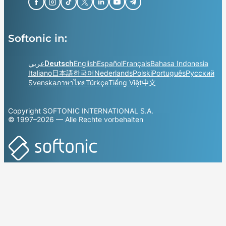
Softonic in:
عربي
Deutsch
English
Español
Français
Bahasa Indonesia
Italiano
日本語
한국어
Nederlands
Polski
Português
Русский
Svenska
ภาษาไทย
Türkçe
Tiếng Việt
中文
Copyright SOFTONIC INTERNATIONAL S.A.
© 1997–2026 — Alle Rechte vorbehalten