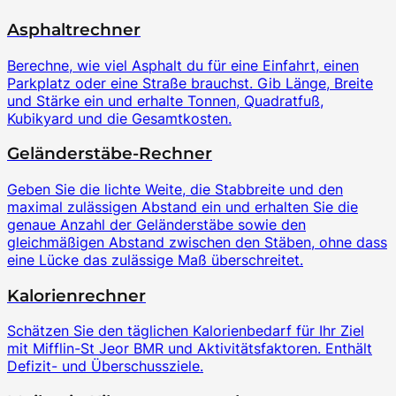
Asphaltrechner
Berechne, wie viel Asphalt du für eine Einfahrt, einen
Parkplatz oder eine Straße brauchst. Gib Länge, Breite
und Stärke ein und erhalte Tonnen, Quadratfuß,
Kubikyard und die Gesamtkosten.
Geländerstäbe-Rechner
Geben Sie die lichte Weite, die Stabbreite und den
maximal zulässigen Abstand ein und erhalten Sie die
genaue Anzahl der Geländerstäbe sowie den
gleichmäßigen Abstand zwischen den Stäben, ohne dass
eine Lücke das zulässige Maß überschreitet.
Kalorienrechner
Schätzen Sie den täglichen Kalorienbedarf für Ihr Ziel
mit Mifflin-St Jeor BMR und Aktivitätsfaktoren. Enthält
Defizit- und Überschussziele.